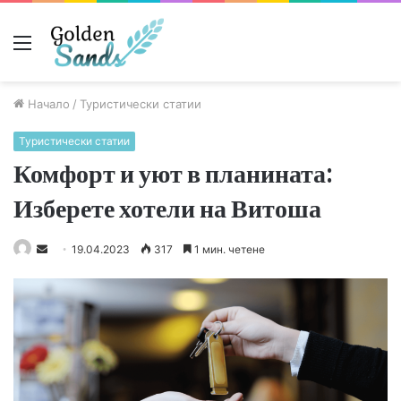
Меню
Начало
/
Туристически статии
Туристически статии
Комфорт и уют в планината:
Изберете хотели на Витоша
Send
19.04.2023
317
1 мин. четене
an
email