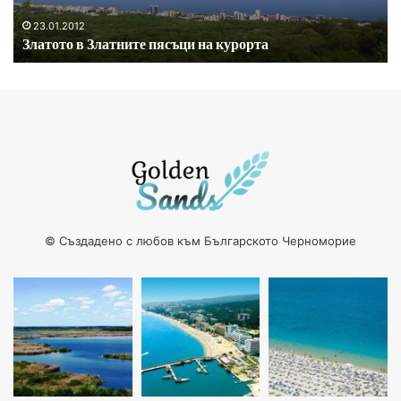
да позволите на водата или масажистите да снемат
23.01.2012
Златото в Златните пясъци на курорта
натрупалата се умора.
© Създадено с любов към Българското Черноморие