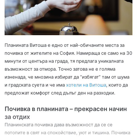
Планината Витоша е едно от най-обичаните места за
почивка от жителите на София. Намираща се само на 30
минути от центъра на града, тя предлага уникалната
възможност за отмора. Точно затова не е голяма
изненада, че мнозина избират да “избягат” там от шума
и градската суета и че има
хотели на Витоша
, които да
предложат комфорт след дълъг ден на разходки.
Почивка в планината – прекрасен начин
за отдих
Планинската почивка дава възможност да се се
потопите в свят на спокойствие, уют и тишина. Почивка