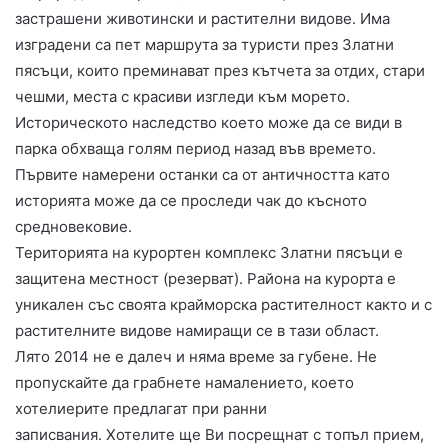
застрашени животински и растителни видове. Има
изградени са пет маршрута за туристи през Златни
пясъци, които преминават през кътчета за отдих, стари
чешми, места с красиви изгледи към морето.
Историческото наследство което може да се види в
парка обхваща голям период назад във времето.
Първите намерени останки са от античността като
историята може да се проследи чак до късното
средновековие.
Територията на курортен комплекс Златни пясъци е
защитена местност (резерват). Района на курорта е
уникален със своята крайморска растителност както и с
растителните видове намиращи се в тази област.
Лято 2014 не е далеч и няма време за губене. Не
пропускайте да грабнете намалението, което
хотелиерите предлагат при ранни
записвания. Хотелите ще Ви посрещнат с топъл прием,