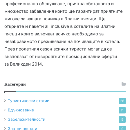
професионално обслужване, приятна обстановка и
множество забавления които ще гарантират приятните
мигове за вашата почивка в Златни пясъци. Ще
откриете и пакети all inclusive в хотелите на Златни
пясъци които включват всичко необходимо за
незабравимото преживяване на почиващите в хотела.
През пролетния сезон всички туристи могат да се
възползват от невероятните промоционални оферти
за Великден 2014.
Категории
Туристически статии
26
Вдъхновение
11
Забележителности
9
Златни пясъци
9