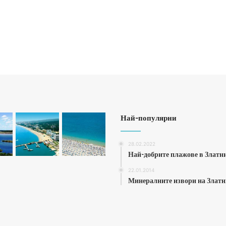
Най-популярни
28.02.2022
Най-добрите плажове в Златн
22.01.2014
Минералните извори на Злат