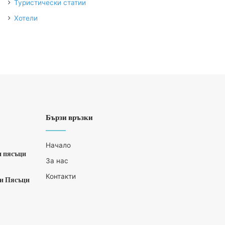
Туристически статии
Хотели
Бързи връзки
Начало
и пясъци
За нас
Контакти
ни Пясъци