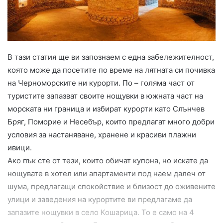
a
i
l
В тази статия ще ви запознаем с една забележителност,
която може да посетите по време на лятната си почивка
на Черноморските ни курорти. По – голяма част от
туристите запазват своите нощувки в южната част на
морската ни граница и избират курорти като Слънчев
Бряг, Поморие и Несебър, които предлагат много добри
условия за настаняване, хранене и красиви плажни
ивици.
Ако пък сте от тези, които обичат купона, но искате да
нощувате в хотел или апартаменти под наем далеч от
шума, предлагащи спокойствие и близост до оживените
улици и заведения на курортите ви предлагаме да
запазите нощувки в село Кошарица. То е само на 4