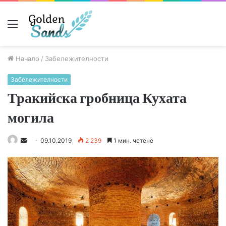
Меню
Начало
/
Забележителности
Забележителности
Тракийска гробница Кухата
могила
S
09.10.2019
2 239
1 мин. четене
e
n
d
a
n
e
m