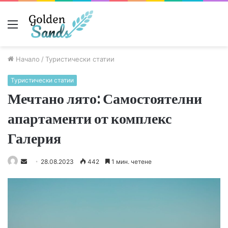
Меню
Начало
/
Туристически статии
Туристически статии
Мечтано лято: Самостоятелни
апартаменти от комплекс
Галерия
Send
28.08.2023
442
1 мин. четене
an
email