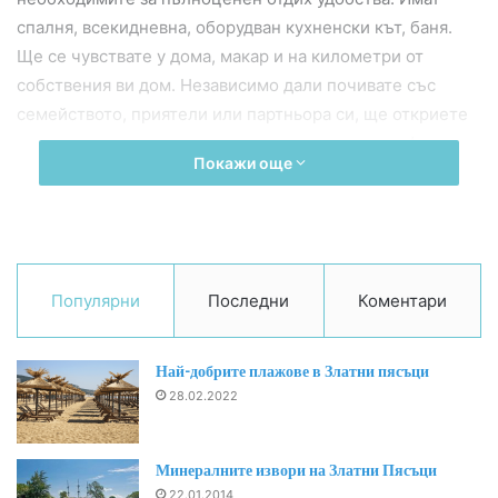
спалня, всекидневна, оборудван кухненски кът, баня.
Ще се чувствате у дома, макар и на километри от
собствения ви дом. Независимо дали почивате със
семейството, приятели или партньора си, ще откриете
подходящото място, което да ви предложи комфорт и
Покажи още
което да се превърне във ваш дом. Защото това е
Галерия – вашият летен дом.
Близост до плажа
Едно от преимуществата на апарткомплекса е неговата
Популярни
Последни
Коментари
близост до плажа. Само няколко минути разходка и ще
можете да се насладите на пясъчния бряг и морските
Най-добрите плажове в Златни пясъци
води. Плажните барове, ресторантите и магазините
28.02.2022
също са на ваше разположение, за да си вземете
освежаваща напитка или да си купите сувенир за
спомен.
Минералните извори на Златни Пясъци
22.01.2014