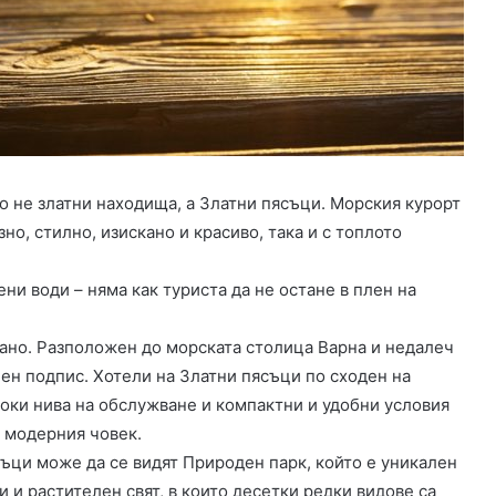
апартамент
под
наем
пред
12.09.2024
хотелска
Защо да изберем апартамент под наем
стая
елска къща
пред хотелска стая
но не златни находища, а Златни пясъци. Морския курорт
зно, стилно, изискано и красиво, така и с топлото
ни води – няма как туриста да не остане в плен на
рано. Разположен до морската столица Варна и недалеч
ен подпис. Хотели на Златни пясъци по сходен на
соки нива на обслужване и компактни и удобни условия
и модерния човек.
ъци може да се видят Природен парк, който е уникален
и и растителен свят, в които десетки редки видове са