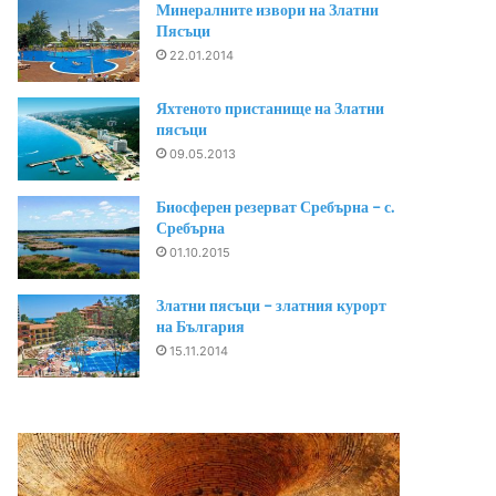
Минералните извори на Златни
Пясъци
22.01.2014
Яхтеното пристанище на Златни
пясъци
09.05.2013
Биосферен резерват Сребърна – с.
Сребърна
01.10.2015
Златни пясъци – златния курорт
на България
15.11.2014
Тракийска
Курорт
гробница
Златни
Кухата
пясъци