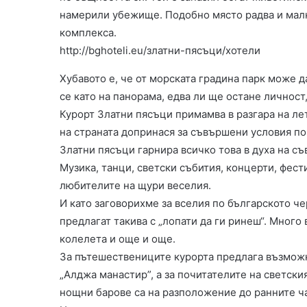
намерили убежище. Подобно място радва и малки
комплекса.
http://bghoteli.eu/златни-пясъци/хотели
Хубавото е, че от морската градина парк може 
се като на панорама, едва ли ще остане личност,
Курорт Златни пясъци примамва в разгара на лет
на страната допринася за съвършени условия по
Златни пясъци гарнира всичко това в духа на с
Музика, танци, светски събития, концерти, фес
любителите на щури веселия.
И като заговорихме за вселия по българското че
предлагат такива с „лопати да ги ринеш“. Много
колелета и още и още.
За пътешествениците курорта предлага възможно
„Алджа манастир”, а за почитателите на светски
нощни барове са на разположение до ранните ч