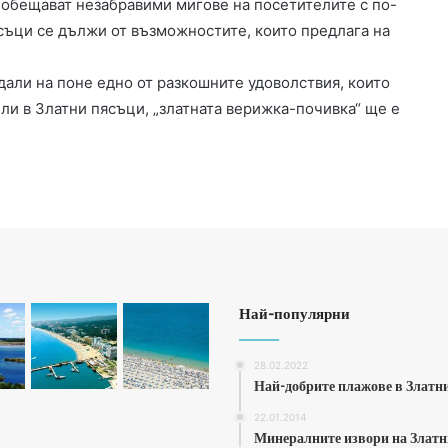
о обещават незабравими мигове на посетителите с по-
съци се дължи от възможностите, които предлага на
одали на поне едно от разкошните удоволствия, които
ели в Златни пясъци, „златната верижка-почивка“ ще е
Най-популярни
28.02.2022
Най-добрите плажове в Златн
22.01.2014
Минералните извори на Злат