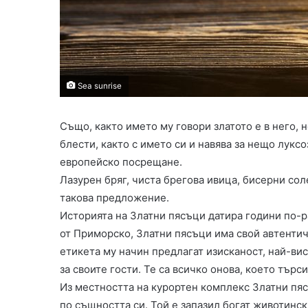
селска
къща
13.03.2019
Sea sunrise
Екологичен интериор на с
Също, както името му говори златото е в него, 
блести, както с името си и навява за нещо луксо
европейско посрещане.
Лазурен бряг, чиста брегова ивица, бисерни соле
такова предложение.
Историята на Златни пясъци датира години по-
от Приморско, Златни пясъци има свой автентич
етикета му начин предлагат изисканост, най-ви
за своите гости. Те са всичко онова, което търс
Из местността на курортен комплекс Златни пяс
по същността си. Той е запазил богат животинск