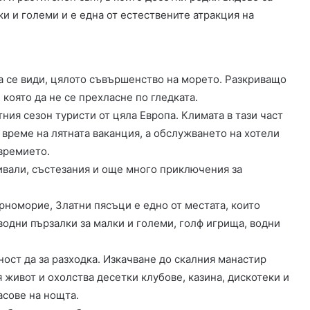
 и големи и е една от естествените атракция на
да се види, цялото съвършенство на морето. Разкриващо
 която да не се прехласне по гледката.
ния сезон туристи от цяла Европа. Климата в тази част
 време на лятната ваканция, а обслужването на хотели
ъвремието.
тивали, състезания и още много приключения за
рноморие, Златни пясъци е едно от местата, които
 водни пързалки за малки и големи, голф игрища, водни
ст да за разходка. Изкачване до скалния манастир
я живот и охолства десетки клубове, казина, дискотеки и
асове на нощта.