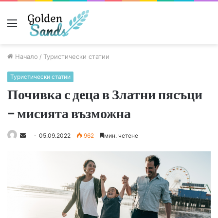
Меню
Начало
/
Туристически статии
Туристически статии
Почивка с деца в Златни пясъци
– мисията възможна
Send
05.09.2022
962
мин. четене
an
email