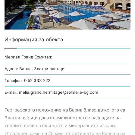
m
a
i
l
Информация за обекта
Мериал Гранд Ермитаж
Адрес: Варна, Златни пясъци
Телефон: 0 52 333 222
E-mail:
melia.grand.hermitage@solmelia-bg.com
Географското положение на Варна близо до когото са
Златни пясъци дава възможност да се насладите на
топлите лъчи на слънцето и минералните извори.
Отдалечен само на 25 мин. от летището на Варна и на