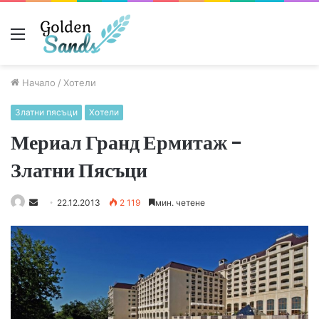
Меню
Начало
/
Хотели
Златни пясъци
Хотели
Мериал Гранд Ермитаж –
Златни Пясъци
S
22.12.2013
2 119
мин. четене
e
n
d
a
n
e