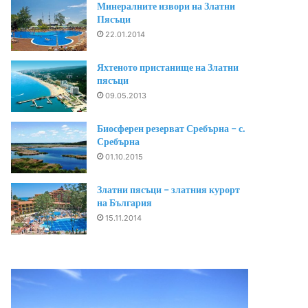
Минералните извори на Златни
Пясъци
22.01.2014
Яхтеното пристанище на Златни
пясъци
09.05.2013
Биосферен резерват Сребърна – с.
Сребърна
01.10.2015
Златни пясъци – златния курорт
на България
15.11.2014
Царски
град,
царски