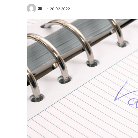
Send
20.02.2022
an
email
Хотел
Мечт
Марина
лято:
Гранд
Само