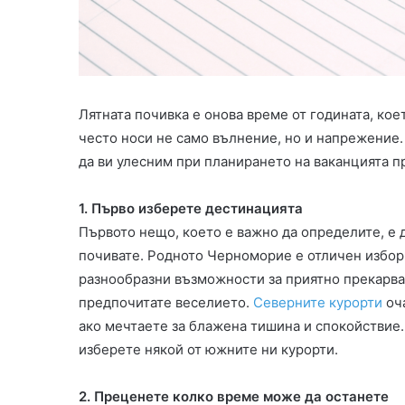
Бийч
апар
–
от
Златни
комп
Пясъци
Гале
02.01.2014
28
Хотел Марина Гранд Бийч – Златни
Ме
Лятната почивка е онова време от годината, кое
Пясъци
ап
често носи не само вълнение, но и напрежение. 
да ви улесним при планирането на ваканцията п
1. Първо изберете дестинацията
Първото нещо, което е важно да определите, е 
почивате. Родното Черноморие е отличен избор.
разнообразни възможности за приятно прекарва
предпочитате веселието.
Северните курорти
оча
ако мечтаете за блажена тишина и спокойствие.
изберете някой от южните ни курорти.
2. Преценете колко време може да останете