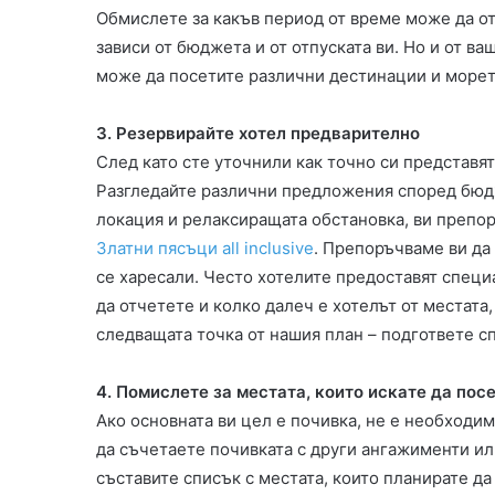
Обмислете за какъв период от време може да от
зависи от бюджета и от отпуската ви. Но и от ва
може да посетите различни дестинации и морето
3. Резервирайте хотел предварително
След като сте уточнили как точно си представят
Разгледайте различни предложения според бюдж
локация и релаксиращата обстановка, ви препор
Златни пясъци all inclusive
. Препоръчваме ви да
се харесали. Често хотелите предоставят специ
да отчетете и колко далеч е хотелът от местата,
следващата точка от нашия план – подгответе сп
4. Помислете за местата, които искате да пос
Ако основната ви цел е почивка, не е необходи
да съчетаете почивката с други ангажименти и
съставите списък с местата, които планирате да