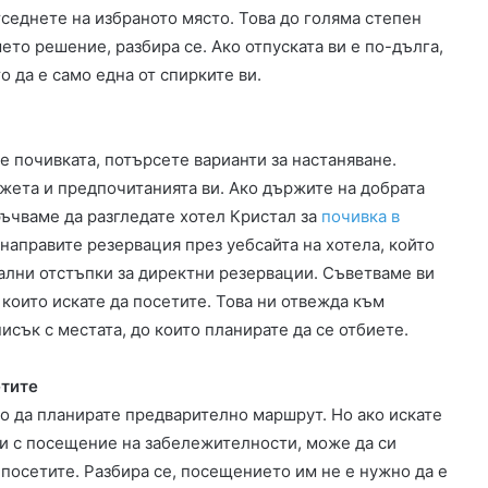
седнете на избраното място. Това до голяма степен
шето решение, разбира се. Ако отпуската ви е по-дълга,
 да е само една от спирките ви.
е почивката, потърсете варианти за настаняване.
ета и предпочитанията ви. Ако държите на добрата
ъчваме да разгледате хотел Кристал за
почивка в
 направите резервация през уебсайта на хотела, който
ални отстъпки за директни резервации. Съветваме ви
 които искате да посетите. Това ни отвежда към
исък с местата, до които планирате да се отбиете.
етите
мо да планирате предварително маршрут. Но ако искате
ли с посещение на забележителности, може да си
 посетите. Разбира се, посещението им не е нужно да е