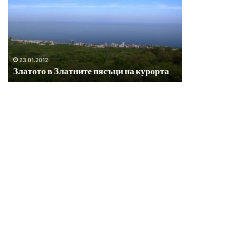
дворец
–
Велико
Търново
09.01.2016
Царски град, царски дворец 
ните пясъци на курорта
Търново