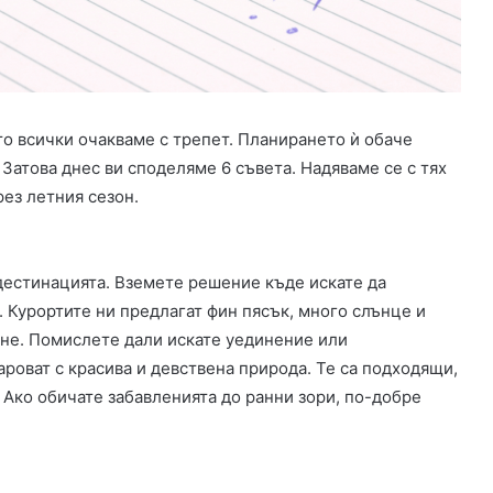
таменти
пясъци
на
лекс
курорта
рия
.08.2023
чтано лято: Самостоятелни
23.01.2012
то всички очакваме с трепет. Планирането ѝ обаче
артаменти от комплекс Галерия
Златото в Злат
Затова днес ви споделяме 6 съвета. Надяваме се с тях
рез летния сезон.
дестинацията. Вземете решение къде искате да
 Курортите ни предлагат фин пясък, много слънце и
не. Помислете дали искате уединение или
роват с красива и девствена природа. Те са подходящи,
 Ако обичате забавленията до ранни зори, по-добре