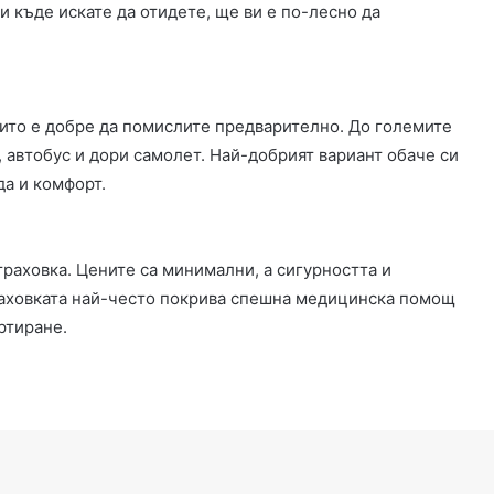
 къде искате да отидете, ще ви е по-лесно да
оито е добре да помислите предварително. До големите
, автобус и дори самолет. Най-добрият вариант обаче си
да и комфорт.
траховка. Цените са минимални, а сигурността и
траховката най-често покрива спешна медицинска помощ
ортиране.