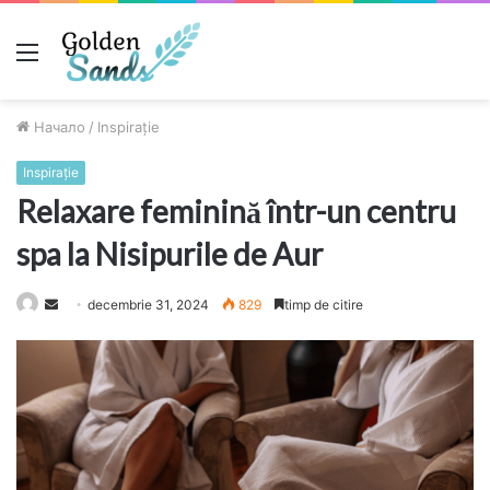
Меню
Начало
/
Inspiraţie
Inspiraţie
Relaxare feminină într-un centru
spa la Nisipurile de Aur
Send
decembrie 31, 2024
829
timp de citire
an
email