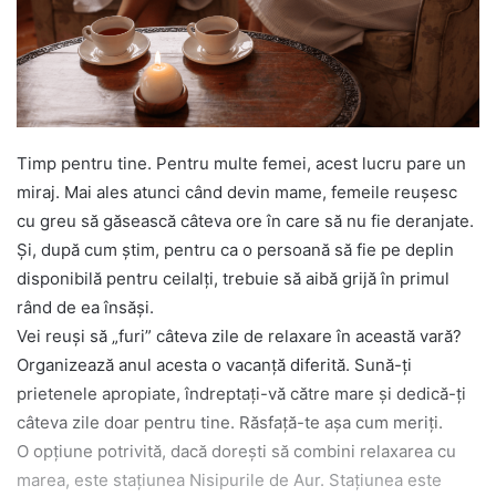
Timp pentru tine. Pentru multe femei, acest lucru pare un
miraj. Mai ales atunci când devin mame, femeile reușesc
cu greu să găsească câteva ore în care să nu fie deranjate.
Și, după cum știm, pentru ca o persoană să fie pe deplin
disponibilă pentru ceilalți, trebuie să aibă grijă în primul
rând de ea însăși.
Vei reuși să „furi” câteva zile de relaxare în această vară?
Organizează anul acesta o vacanță diferită. Sună-ți
prietenele apropiate, îndreptați-vă către mare și dedică-ți
câteva zile doar pentru tine. Răsfață-te așa cum meriți.
O opțiune potrivită, dacă dorești să combini relaxarea cu
marea, este stațiunea Nisipurile de Aur. Stațiunea este