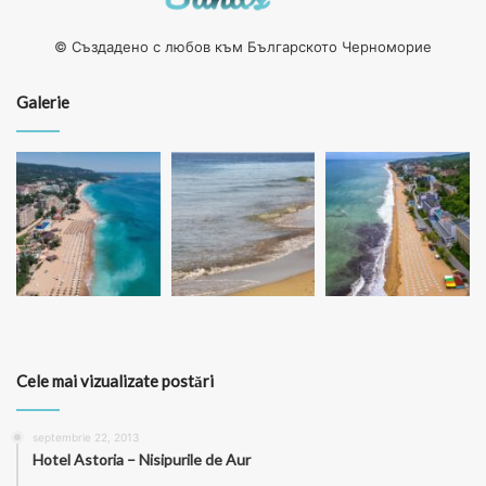
exemplu. Oricare ar fi alegerea ta, îți garantăm că, după
© Създадено с любов към Българското Черноморие
procedură, pielea ta va fi elastică, fină și radiantă. Iar acest
lucru îți va îmbunătăți cu siguranță încrederea în tine.
Galerie
Cele mai vizualizate postări
septembrie 22, 2013
Hotel Astoria – Nisipurile de Aur