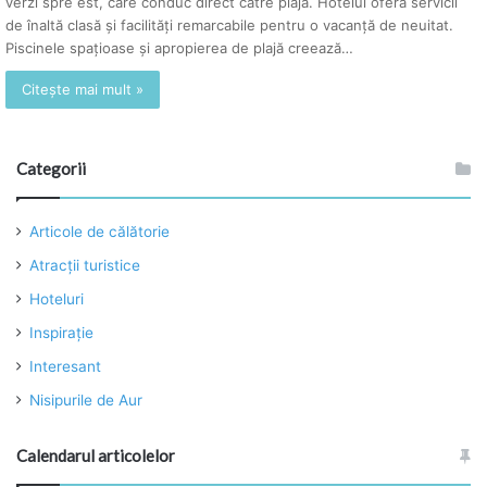
verzi spre est, care conduc direct către plajă. Hotelul oferă servicii
de înaltă clasă și facilități remarcabile pentru o vacanță de neuitat.
Piscinele spațioase și apropierea de plajă creează…
Citește mai mult »
Categorii
Articole de călătorie
Atracţii turistice
Hoteluri
Inspiraţie
Interesant
Nisipurile de Aur
Calendarul articolelor