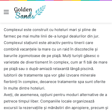
Меню
Complexul este construit cu hoteluri mari și pline de
farmec pe mai multe linii de-a lungul dealurilor din jur.
Complexul stațiunii este atractiv pentru tinerii care
combină vacanțele la mare cu un raid în discotecile și
barurile zgomotoase de pe plajă. Mulți turiști găsesc o
varietate de divertisment în complex, cum ar fi băi de mare
pe plajă sau o după-amiază relaxantă lângă piscină.
Iubitorii de tratamente spa vor găsi izvoare minerale
fierbinți în complex, deoarece tratamente spa sunt oferite
în multe dintre hoteluri.
Aveți, de asemenea, opțiuni pentru moduri alternative de a
petrece timpul liber. Companiile locale organizează
excursii la rezervațiile și mănăstiri din apropiere, precum și