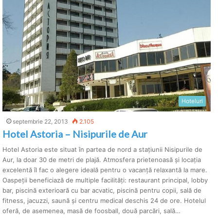
Hoteluri
septembrie 22, 2013
2.105
Hotel Astoria – Nisipurile de Aur
Hotel Astoria este situat în partea de nord a stațiunii Nisipurile de
Aur, la doar 30 de metri de plajă. Atmosfera prietenoasă și locația
excelentă îl fac o alegere ideală pentru o vacanță relaxantă la mare.
Oaspeții beneficiază de multiple facilități: restaurant principal, lobby
bar, piscină exterioară cu bar acvatic, piscină pentru copii, sală de
fitness, jacuzzi, saună și centru medical deschis 24 de ore. Hotelul
oferă, de asemenea, masă de foosball, două parcări, sală…