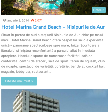
Hoteluri
ianuarie 2, 2014
2.071
Hotel Marina Grand Beach – Nisipurile de Aur
Situat în partea de sud a stațiunii Nisipurile de Aur, chiar pe malul
mării, Hotel Marina Grand Beach oferă oaspeților săi o experiență
unică – panorame spectaculoase spre mare, briza răcoritoare a
litoralului și liniștea reconfortantă a parcului aflat în imediata
apropiere. Hotelul dispune de numeroase facilități: sală de
conferințe, centru de afaceri, sală de sport, teren de squash, club
de noapte, spectacol de varietăți, cofetărie, bar de zi, cocktail bar,
magazin, lobby bar, restaurant…
Citește mai mult »